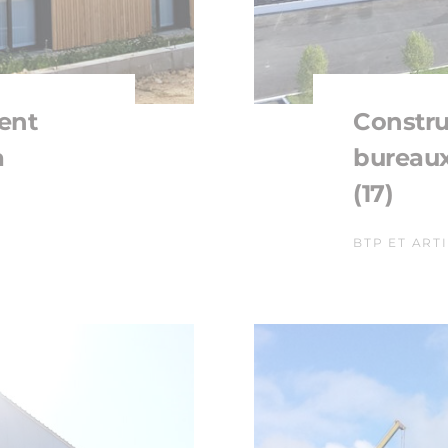
ent
Constru
à
bureaux
(17)
BTP ET ART