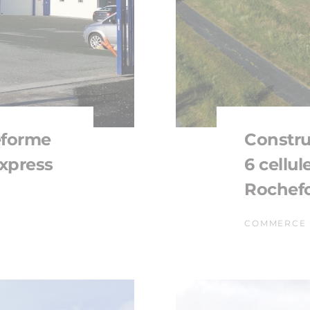
eforme
Constru
express
6 cellu
Rochefo
COMMERCE 