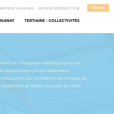
Contact
MOYENS HUMAINS
MOYENS PRODUCTION
TISANAT
TERTIAIRE - COLLECTIVITÉS
loi
spontanée
ments en charpente métallique pour de
té. Nous concevons des bâtiments
i respectent les contraintes techniques de
réalisations et faites nous part de votre