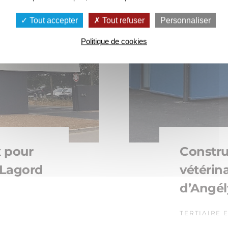
Tout accepter
Tout refuser
Personnaliser
Politique de cookies
x pour
Constru
 Lagord
vétérina
d’Angély
TERTIAIRE 