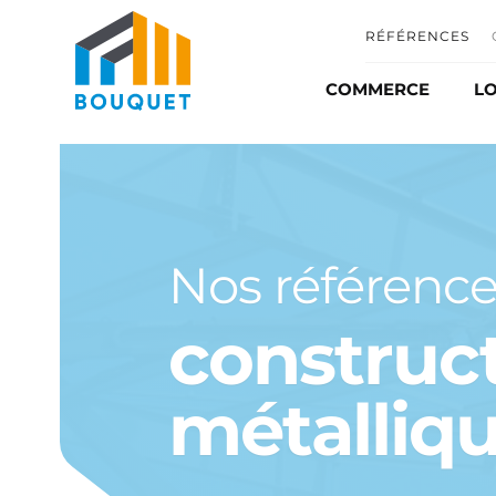
RÉFÉRENCES
COMMERCE
LO
Commerce et distr
Automobile
Matériel agricole
Nos référence
Ombrière photovo
construc
métalliq