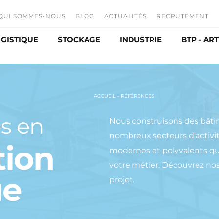
QUI SOMMES-NOUS
BLOG
ACTUALITÉS
RECRUTEMENT
GISTIQUE
STOCKAGE
INDUSTRIE
BTP - AR
L'entreprise
Offres d'emp
Nos activités
Nos métiers
ibution
Entrepôt
Agroalimentaire
Sous-traitance
Candidature 
Box de stockage
Production
ACCUEIL
-
RÉFÉRENCES
Historique
Stockage céréales à plat
Développement durable
s en
ltaïque
Chais
Nous construisons des bâti
nombreux secteurs d'activi
tion
modernes et polyvalents qu
votre métier. Découvrez nos 
ue
projet.