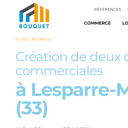
RÉFÉRENCES
COMMERCE
LO
Commerce et distr
ACCUEIL
-
RÉFÉRENCES
Automobile
Création de deux c
Matériel agricole
commerciales
Ombrière photovo
à Lesparre-
(33)