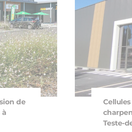
sion de
Cellule
 à
charpen
Teste-d