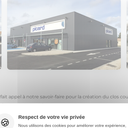
ait appel à notre savoir-faire pour la création du clos cou
timent est métallique
avec une couverture en étanché
e peau
.
Respect de votre vie privée
l formant un auvent a été ajouté sur la façade avant en s
Nous utilisons des cookies pour améliorer votre expérience,