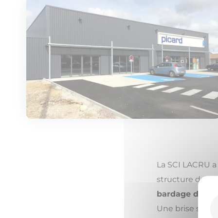
La SCI LACRU a f
structure du
bâ
bardage doubl
Une brise solei