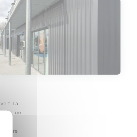
vert. La
ité et un
tructure