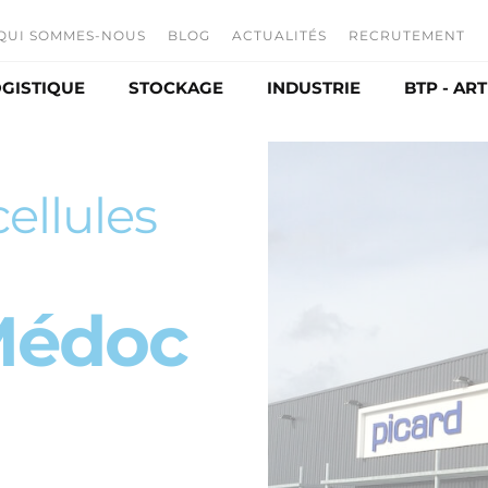
QUI SOMMES-NOUS
BLOG
ACTUALITÉS
RECRUTEMENT
GISTIQUE
STOCKAGE
INDUSTRIE
BTP - AR
L'entreprise
Offres d'emp
Nos activités
Nos métiers
ibution
Entrepôt
Agroalimentaire
Sous-traitance
Candidature 
Box de stockage
Production
ellules
Historique
Stockage céréales à plat
Développement durable
ltaïque
Chais
Médoc