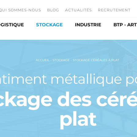
QUI SOMMES-NOUS
BLOG
ACTUALITÉS
RECRUTEMENT
GISTIQUE
STOCKAGE
INDUSTRIE
BTP - AR
L'entreprise
Offres d'emp
Nos activités
Nos métiers
ibution
Entrepôt
Agroalimentaire
Sous-traitance
Candidature 
Box de stockage
Production
ACCUEIL
-
STOCKAGE
-
STOCKAGE CÉRÉALES À PLAT
Historique
Stockage céréales à plat
Développement durable
timent métallique po
ltaïque
Chais
ckage des céré
plat