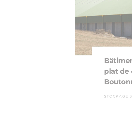
Bâtimen
plat de
Boutonn
STOCKAGE S