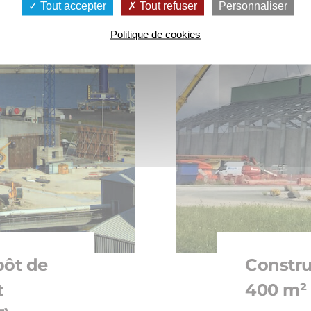
Tout accepter
Tout refuser
Personnaliser
Politique de cookies
pôt de
Construc
t
400 m² 