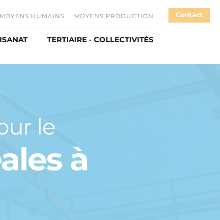
Contact
MOYENS HUMAINS
MOYENS PRODUCTION
TISANAT
TERTIAIRE - COLLECTIVITÉS
loi
spontanée
ur le
ales à