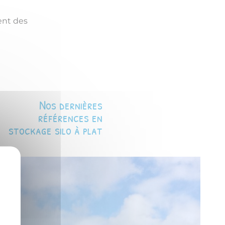
ent des
Nos dernières
références en
stockage silo à plat