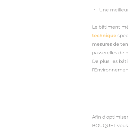
Une meilleur
Le bâtiment mét
technique
spéc
mesures de temp
passerelles de
De plus, les bât
l’Environnement
Afin d’optimise
BOUQUET vous a