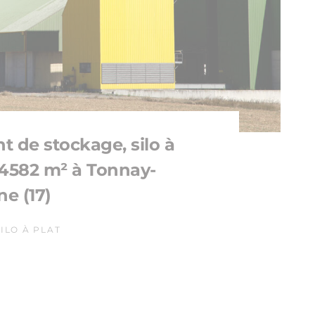
t de stockage, silo à
 4582 m² à Tonnay-
e (17)
ILO À PLAT