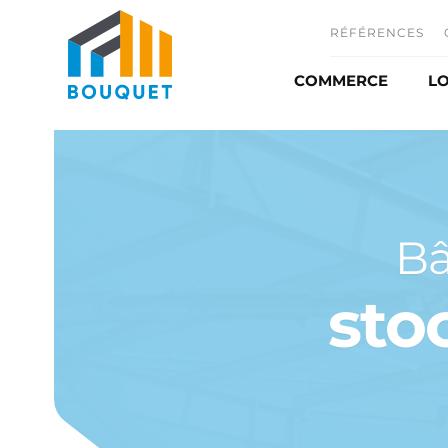
RÉFÉRENCES
COMMERCE
LO
Commerce et distr
Automobile
Matériel agricole
Bâ
Ombrière photovo
sto