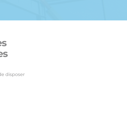
es
es
e disposer