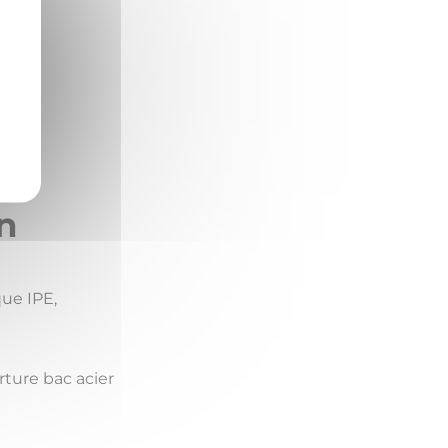
on
ue IPE,
rture bac acier