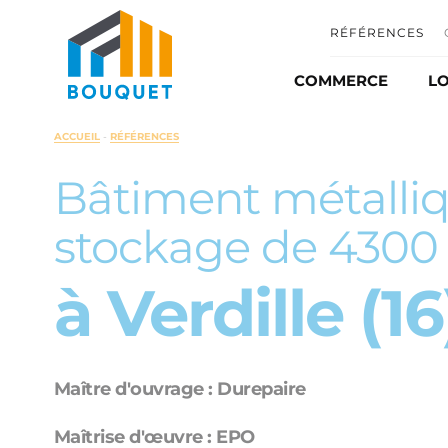
RÉFÉRENCES
COMMERCE
LO
Commerce et distr
ACCUEIL
-
RÉFÉRENCES
Automobile
Bâtiment métalli
Matériel agricole
stockage de 4300
Ombrière photovo
à Verdille (16
Maître d'ouvrage : Durepaire
Maîtrise d'œuvre : EPO