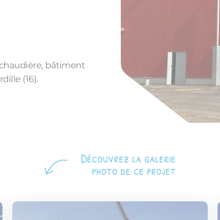
 chaudière, bâtiment
ille (16).
Découvrez la galerie
photo de ce projet