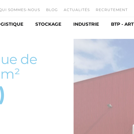
QUI SOMMES-NOUS
BLOG
ACTUALITÉS
RECRUTEMENT
GISTIQUE
STOCKAGE
INDUSTRIE
BTP - AR
L'entreprise
Offres d'emp
Nos activités
Nos métiers
ibution
Entrepôt
Agroalimentaire
Sous-traitance
Candidature 
Box de stockage
Production
que de
Historique
Stockage céréales à plat
 m²
Développement durable
ltaïque
Chais
)