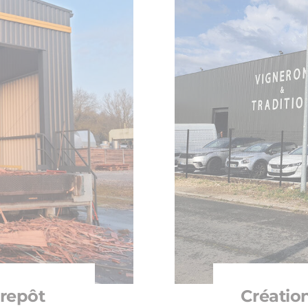
trepôt
Créatio