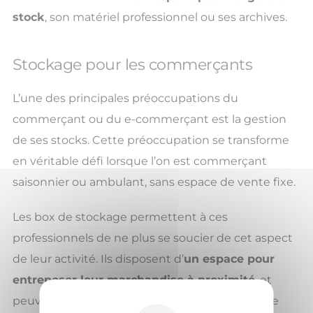
stock
, son matériel professionnel ou ses archives.
Stockage pour les commerçants
L’une des principales préoccupations du
commerçant ou du e-commerçant est la gestion
de ses stocks. Cette préoccupation se transforme
en véritable défi lorsque l’on est commerçant
saisonnier ou ambulant, sans espace de vente fixe.
Les box de stockage permettent à ces
professionnels de ne plus se soucier de cet aspect
de leur activité. Ils disposent d’
un espace pour
entreposer leur marchandise à proximité
, et
peuvent anticiper des tendances ou profiter de