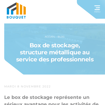
MENU
ACCUEIL
-
BLOG
Box de stockage,
structure métallique au
service des professionnels
MARDI 8 NOVEMBRE 2022
Le box de stockage représente un
sérieux avantage pour les activités de