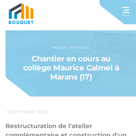
MENU
ACCUEIL
-
ACTUALITÉS
Chantier en cours au
collège Maurice Calmel à
Marans (17)
1 SEPTEMBRE 2020
Restructuration de l'atelier
complémentaire et construction d'un